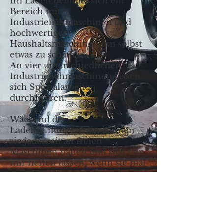
Im Laden befindet sich ein
Bereich mit
Industrienähmaschinen und
hochwertigen
Haushaltsmaschinen um selbst
etwas zu schaffen.
An vier unterschiedlichen
Industrienähmaschinen lassen
sich Spezialarbeiten
durchführen.
Während der
Ladenöffnungszeiten können
sie jederzeit an freien
Maschinen nähen und sich von
mir helfen lassen, wenn sie mal
nicht weiter wissen.
Nur Mittwochnachmittag
während des Nähtreffs ist das
nicht möglich.