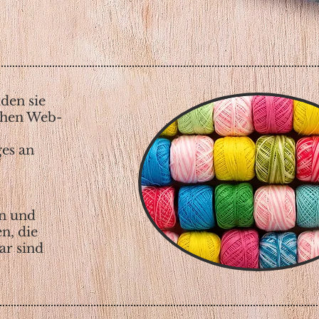
nden sie
chen Web-
ges an
n und
n, die
ar sind