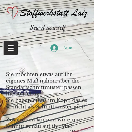
Sew it yourself
Anmelden
Sie möchten etwas auf ihr
eigenes Maß nähen, aber die
Standartschnittmuster passen
nie so richtig?
Sie haben etwas im Kopf, das es
so nicht als Schnittmuster gibt?
Zusammen können wir einen
Schnitt genau auf ihr Maß